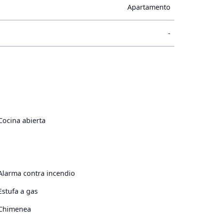
Apartamento
-
Cocina abierta
Alarma contra incendio
Estufa a gas
Chimenea