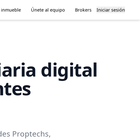
u inmueble
Únete al equipo
Brokers
Iniciar sesión
aria digital
ntes
ndes Proptechs,