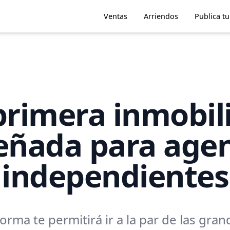
Ventas
Arriendos
Publica t
rimera inmobili
eñada para age
independientes
orma te permitirá ir a la par de las gra