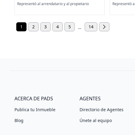
Representó al arrendatario y al propietario
Representó a
1
2
3
4
5
14
…
ACERCA DE PADS
AGENTES
Publica tu Inmueble
Directorio de Agentes
Blog
Únete al equipo