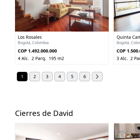
Los Rosales
Quinta Ca
Bogotá, Colombia
Bogotá, Colo
COP 1.492.000.000
COP 1.500.
4 Alc.
2 Parq.
195 m2
3 Alc.
2 Pa
1
2
3
4
5
6
Cierres de David