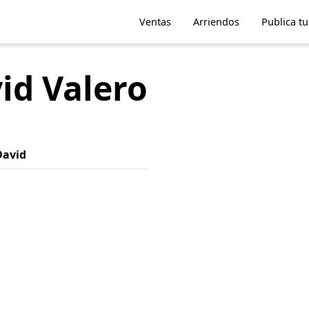
Ventas
Arriendos
Publica t
id Valero
David