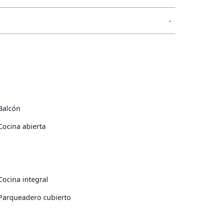
-
Balcón
Cocina abierta
Cocina integral
Parqueadero cubierto