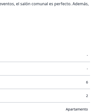
 eventos, el salón comunal es perfecto. Además,
-
-
6
2
Apartamento