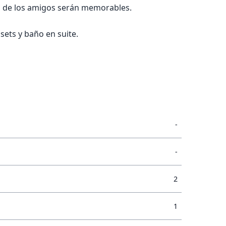
as de los amigos serán memorables.
ets y baño en suite.
-
-
2
1