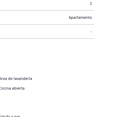
2
Apartamento
-
Area de lavandería
Cocina abierta
Estufa a gas