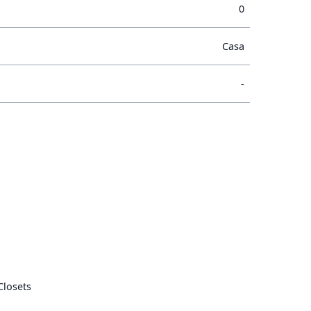
0
Casa
-
Closets