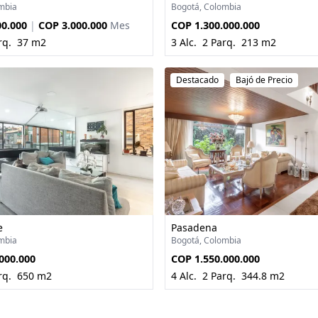
mbia
Bogotá, Colombia
00.000
|
COP 3.000.000
Mes
COP 1.300.000.000
rq.
37 m2
3 Alc.
2 Parq.
213 m2
Destacado
Bajó de Precio
e
Pasadena
mbia
Bogotá, Colombia
000.000
COP 1.550.000.000
rq.
650 m2
4 Alc.
2 Parq.
344.8 m2