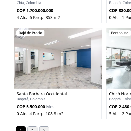
Chia, Colombia
Bogotá, Colo
COP 1.700.000.000
COP 380.0
4 Alc.
6 Parq.
353 m2
0 Alc.
1 Pa
Bajó de Precio
Penthouse
Santa Barbara Occidental
Chicó Nort
Bogotá, Colombia
Bogotá, Colo
COP 5.500.000
Mes
COP 2.480.
0 Alc.
4 Parq.
108.8 m2
5 Alc.
2 Pa
1
2