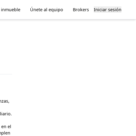
u inmueble
Únete al equipo
Brokers
Iniciar sesión
zas, 
ario.

en el 
mplen 